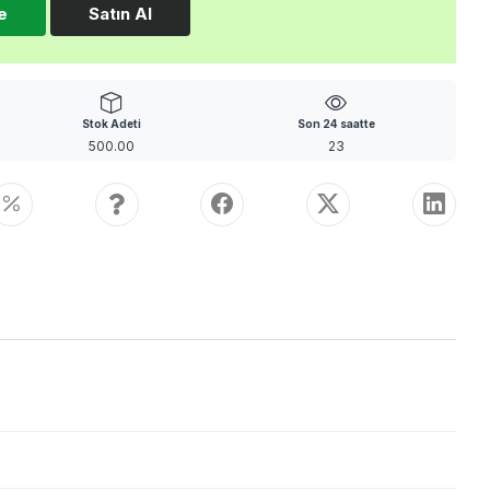
e
Satın Al
Stok Adeti
Son 24 saatte
500.00
23