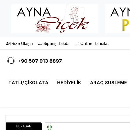
Bize Ulaşın
Sipariş Takibi
Online Tahsilat
+90 507 913 8897
TATLI/ÇIKOLATA
HEDIYELIK
ARAÇ SÜSLEME
BURADAN