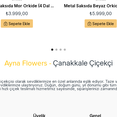
ksıda Mor Orkide (4 Dal ...
Metal Saksıda Beyaz Orkide
₺
3.999,00
₺
5.999,00
Sepete Ekle
Sepete Ekle
Çanakkale Çiçekçi
Ayna Flowers -
içekçisi olarak sevdiklerinize en özel anlarında eşlik ediyor. Taze 
vdiklerinize ulaştırıyoruz. Düğün, doğum günü, yıl dönümü gibi tüm 
 hızlı çiçek teslimatı hizmetimiz sayesinde, siparişlerinizi zamanı
Üyelik
Genel