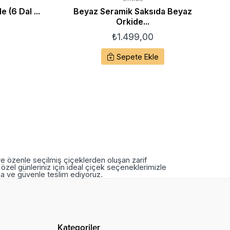
 (6 Dal ...
Beyaz Seramik Saksıda Beyaz
S
Orkide...
₺
1.499,00
Sepete Ekle
ve özenle seçilmiş çiçeklerden oluşan zarif
özel günleriniz için ideal çiçek seçeneklerimizle
nda ve güvenle teslim ediyoruz.
Kategoriler