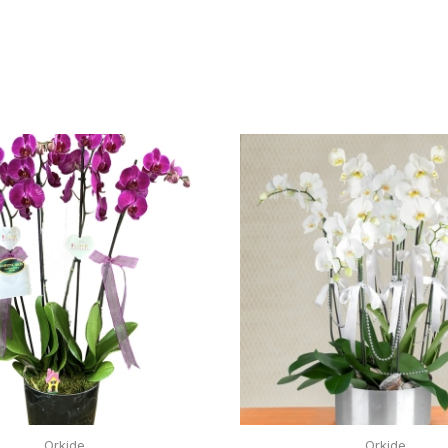
Orkide
Orkide