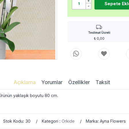
+
Sepete Ekl
-
Teslimat Ücreti
₺
0,00
Açıklama
Yorumlar
Özellikler
Taksit
. Ürünün yaklaşık boyutu 80 cm.
Stok Kodu: 30
Kategori :
Orkide
Marka: Ayna Flowers