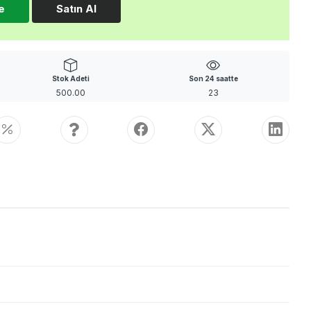
e
Satın Al
Stok Adeti
Son 24 saatte
500.00
23