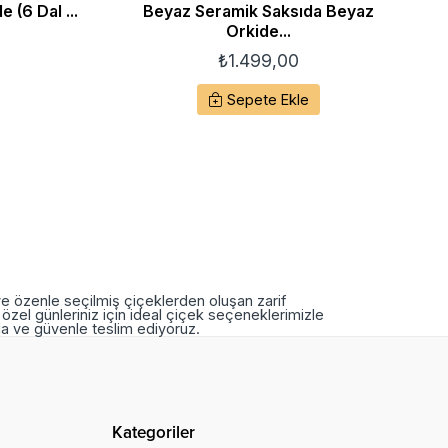
 (6 Dal ...
Beyaz Seramik Saksıda Beyaz
S
Orkide...
₺
1.499,00
Sepete Ekle
ve özenle seçilmiş çiçeklerden oluşan zarif
özel günleriniz için ideal çiçek seçeneklerimizle
nda ve güvenle teslim ediyoruz.
Kategoriler