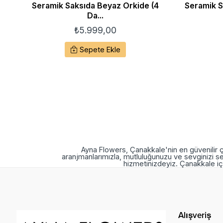
Seramik Saksıda Beyaz Orkide (4
Seramik Sa
Da...
₺
5.999,00
Sepete Ekle
Ayna Flowers, Çanakkale'nin en güvenilir ç
aranjmanlarımızla, mutluluğunuzu ve sevginizi se
hizmetinizdeyiz. Çanakkale içi
Alışveriş