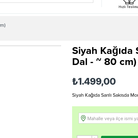
Hızlı Teslim
cm)
Siyah Kağıda 
Dal - ~ 80 cm)
₺1.499,00
Siyah Kağıda Sarılı Sakısda Mor
Mahalle veya ilçe ismi y