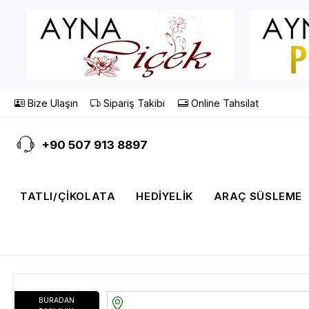
Bize Ulaşın
Sipariş Takibi
Online Tahsilat
+90 507 913 8897
TATLI/ÇIKOLATA
HEDIYELIK
ARAÇ SÜSLEME
BURADAN