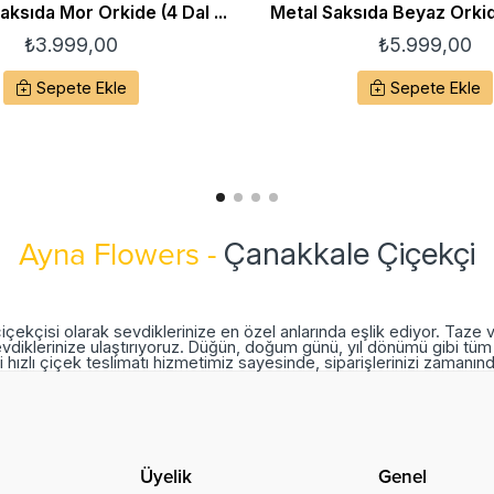
ksıda Mor Orkide (4 Dal ...
Metal Saksıda Beyaz Orkide
₺
3.999,00
₺
5.999,00
Sepete Ekle
Sepete Ekle
Çanakkale Çiçekçi
Ayna Flowers -
içekçisi olarak sevdiklerinize en özel anlarında eşlik ediyor. Taze 
vdiklerinize ulaştırıyoruz. Düğün, doğum günü, yıl dönümü gibi tüm 
 hızlı çiçek teslimatı hizmetimiz sayesinde, siparişlerinizi zamanı
Üyelik
Genel