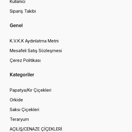
Kullanıcı
Sipariş Takibi
Genel
K.V.K.K Aydınlatma Metni
Mesafeli Satış Sözleşmesi
Çerez Politikası
Kategoriler
Papatya/Kır Çiçekleri
Orkide
Saksı Çiçekleri
Teraryum
W
AÇILIŞ/CENAZE ÇİÇEKLERİ
c