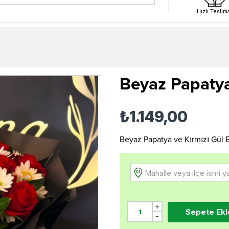
Hızlı Teslim
Beyaz Papatya
₺1.149,00
Beyaz Papatya ve Kırmızı Gül 
Mahalle veya ilçe ismi y
+
Sepete Ekl
-