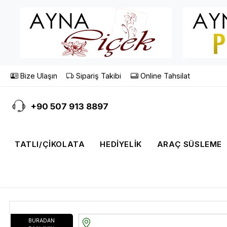
Bize Ulaşın
Sipariş Takibi
Online Tahsilat
+90 507 913 8897
TATLI/ÇIKOLATA
HEDIYELIK
ARAÇ SÜSLEME
BURADAN