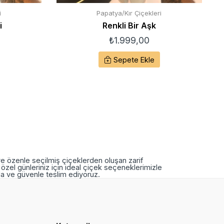
i
Papatya/Kır Çiçekleri
i
Renkli Bir Aşk
₺
1.999,00
Sepete Ekle
ve özenle seçilmiş çiçeklerden oluşan zarif
özel günleriniz için ideal çiçek seçeneklerimizle
nda ve güvenle teslim ediyoruz.