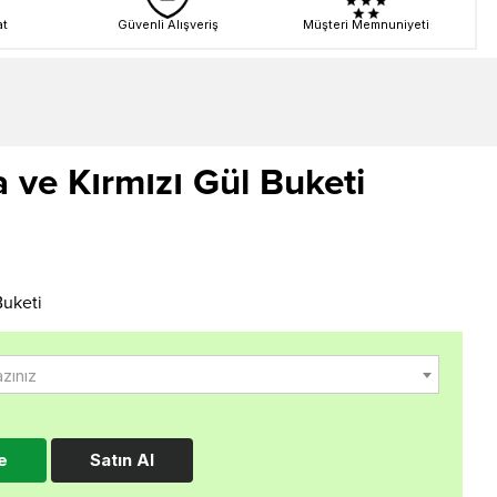
at
Güvenli Alışveriş
Müşteri Memnuniyeti
 ve Kırmızı Gül Buketi
Buketi
azınız
e
Satın Al