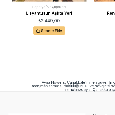
Papatya/Kır Çiçekleri
Lisyantusun Aşkta Yeri
Ren
₺
2.449,00
Sepete Ekle
Ayna Flowers, Çanakkale'nin en güvenilir ç
aranjmanlarımızla, mutluluğunuzu ve sevginizi se
hizmetinizdeyiz. Çanakkale içi