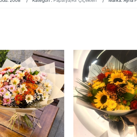
odu: 2008
Kategori :
Papatya/Kır Çiçekleri
Marka: Ayna 