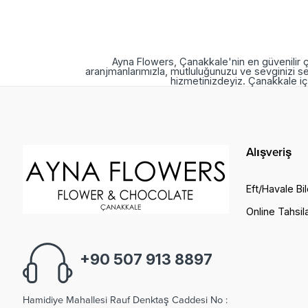
Ayna Flowers, Çanakkale'nin en güvenilir ç
aranjmanlarımızla, mutluluğunuzu ve sevginizi se
hizmetinizdeyiz. Çanakkale içi
Alışveriş
Eft/Havale Bil
Online Tahsil
+90 507 913 8897
W
c
M
Hamidiye Mahallesi Rauf Denktaş Caddesi No :