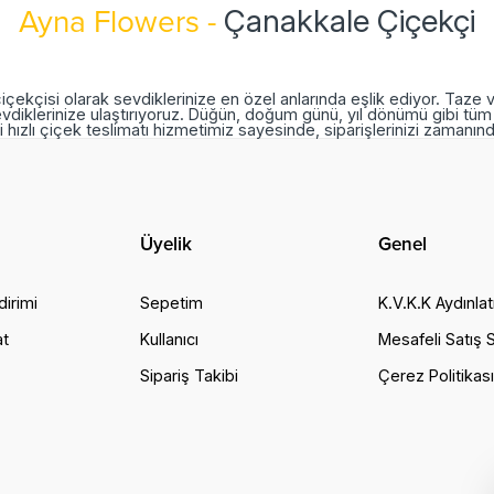
Çanakkale Çiçekçi
Ayna Flowers -
içekçisi olarak sevdiklerinize en özel anlarında eşlik ediyor. Taze 
vdiklerinize ulaştırıyoruz. Düğün, doğum günü, yıl dönümü gibi tüm 
 hızlı çiçek teslimatı hizmetimiz sayesinde, siparişlerinizi zamanı
Üyelik
Genel
dirimi
Sepetim
K.V.K.K Aydınla
at
Kullanıcı
Mesafeli Satış
Sipariş Takibi
Çerez Politikas
hatsApp Destek ekibi soruları
evaplıyor
erhaba, Nasıl Yardımcı Olabilirim