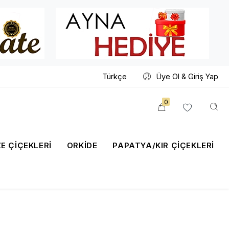
Türkçe
Üye Ol & Giriş Yap
0
E ÇİÇEKLERİ
ORKIDE
PAPATYA/KIR ÇIÇEKLERI