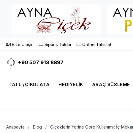
Bize Ulaşın
Sipariş Takibi
Online Tahsilat
+90 507 913 8897
TATLI/ÇIKOLATA
HEDIYELIK
ARAÇ SÜSLEME
Anasayfa
Blog
Çiçeklerin Yerine Göre Kullanımı: İç Mek
/
/