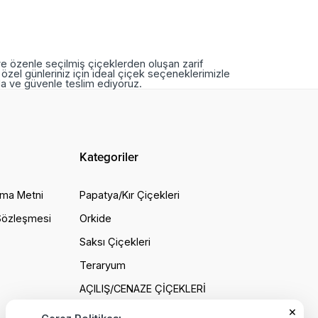
ve özenle seçilmiş çiçeklerden oluşan zarif
özel günleriniz için ideal çiçek seçeneklerimizle
nda ve güvenle teslim ediyoruz.
Kategoriler
tma Metni
Papatya/Kır Çiçekleri
 Sözleşmesi
Orkide
ı
Saksı Çiçekleri
Teraryum
AÇILIŞ/CENAZE ÇİÇEKLERİ
×
Çelenk