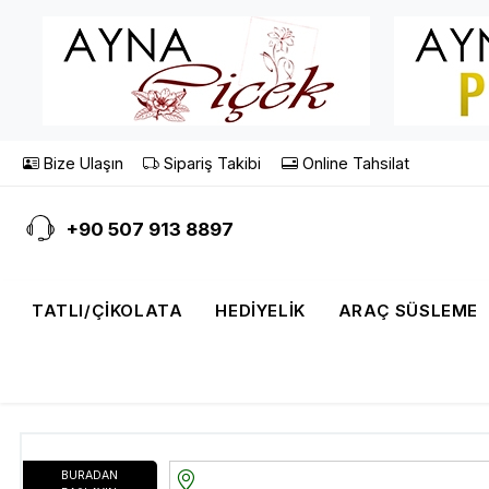
Bize Ulaşın
Sipariş Takibi
Online Tahsilat
+90 507 913 8897
TATLI/ÇIKOLATA
HEDIYELIK
ARAÇ SÜSLEME
BURADAN