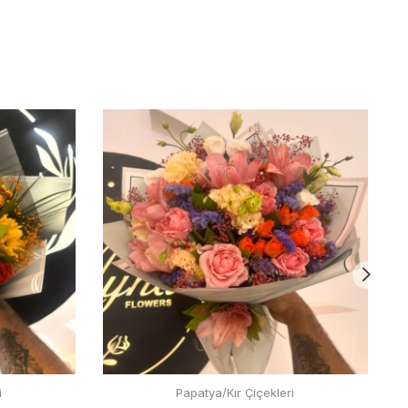
i
Papatya/Kır Çiçekleri