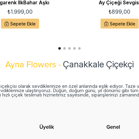
garenk İlkBahar Aşkı
Ay Çiçeği Sevgis
₺
1.999,00
₺
899,00
Sepete Ekle
Sepete Ekle
Çanakkale Çiçekçi
Ayna Flowers -
içekçisi olarak sevdiklerinize en özel anlarında eşlik ediyor. Taze 
vdiklerinize ulaştırıyoruz. Düğün, doğum günü, yıl dönümü gibi tüm 
 hızlı çiçek teslimatı hizmetimiz sayesinde, siparişlerinizi zamanı
Üyelik
Genel