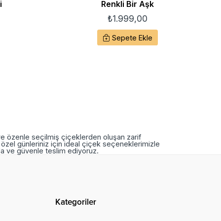
i
Renkli Bir Aşk
₺
1.999,00
Sepete Ekle
ve özenle seçilmiş çiçeklerden oluşan zarif
özel günleriniz için ideal çiçek seçeneklerimizle
nda ve güvenle teslim ediyoruz.
Kategoriler