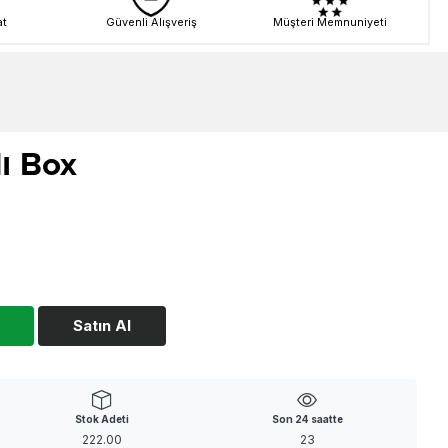
at
Güvenli Alışveriş
Müşteri Memnuniyeti
lı Box
Satın Al
Stok Adeti
Son 24 saatte
222.00
23