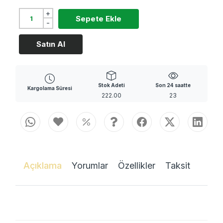
+
Sepete Ekle
-
Satın Al
Stok Adeti
Son 24 saatte
Kargolama Süresi
222.00
23
Açıklama
Yorumlar
Özellikler
Taksit