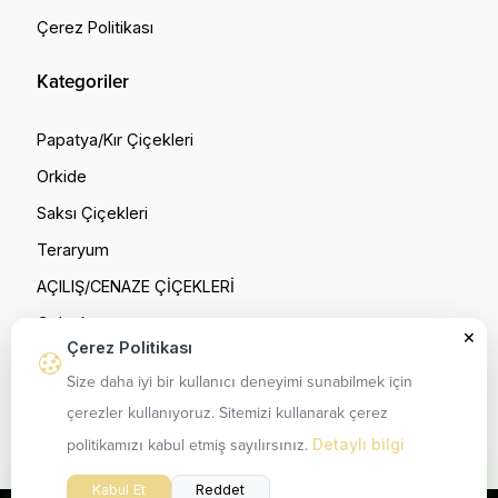
Çerez Politikası
Kategoriler
Papatya/Kır Çiçekleri
Orkide
Saksı Çiçekleri
Teraryum
W
AÇILIŞ/CENAZE ÇİÇEKLERİ
c
M
Çelenk
×
Çerez Politikası
Gül Buketleri
Size daha iyi bir kullanıcı deneyimi sunabilmek için
çerezler kullanıyoruz. Sitemizi kullanarak çerez
Detaylı bilgi
politikamızı kabul etmiş sayılırsınız.
Kabul Et
Reddet
© 2026
Ayna Flowers
- Tüm hakları saklıdır.