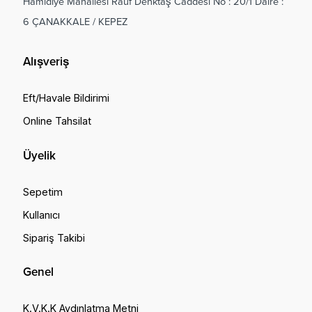
Hamidiye Mahallesi Rauf Denktaş Caddesi No : 20/1 Daire :
6 ÇANAKKALE / KEPEZ
Alışveriş
Eft/Havale Bildirimi
Online Tahsilat
Üyelik
Sepetim
Kullanıcı
Sipariş Takibi
Genel
K.V.K.K Aydınlatma Metni