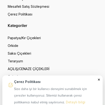
Mesafeli Satış Sözleşmesi
Çerez Politikası
Kategoriler
Papatya/Kır Çiçekleri
Orkide
Saksı Çiçekleri
Teraryum
W
AÇILIŞ/CENAZE ÇİÇEKLERİ
c
M
Çelenk
×
Çerez Politikası
Gül Buketleri
Size daha iyi bir kullanıcı deneyimi sunabilmek için
çerezler kullanıyoruz. Sitemizi kullanarak çerez
Detaylı bilgi
politikamızı kabul etmiş sayılırsınız.