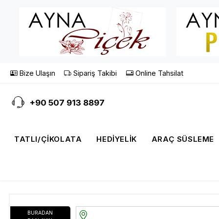
Bize Ulaşın
Sipariş Takibi
Online Tahsilat
+90 507 913 8897
TATLI/ÇIKOLATA
HEDIYELIK
ARAÇ SÜSLEME
BURADAN