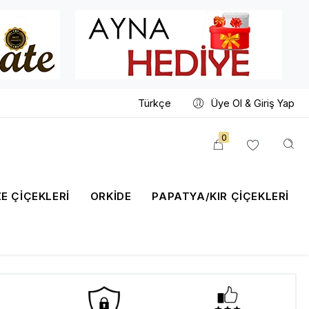
Türkçe
Üye Ol & Giriş Yap
0
E ÇİÇEKLERİ
ORKIDE
PAPATYA/KIR ÇIÇEKLERI