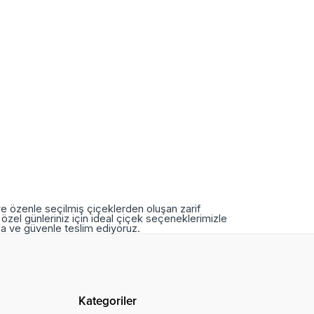
ve özenle seçilmiş çiçeklerden oluşan zarif
özel günleriniz için ideal çiçek seçeneklerimizle
nda ve güvenle teslim ediyoruz.
Kategoriler