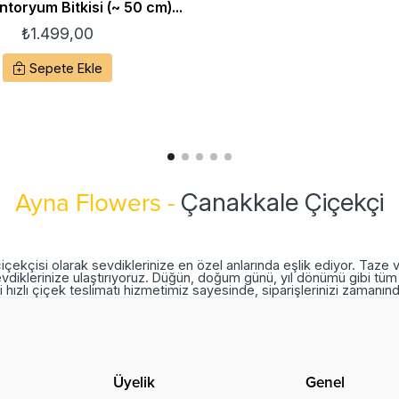
toryum Bitkisi (~ 50 cm)...
₺
1.499,00
Sepete Ekle
Çanakkale Çiçekçi
Ayna Flowers -
içekçisi olarak sevdiklerinize en özel anlarında eşlik ediyor. Taze 
vdiklerinize ulaştırıyoruz. Düğün, doğum günü, yıl dönümü gibi tüm 
 hızlı çiçek teslimatı hizmetimiz sayesinde, siparişlerinizi zamanı
Üyelik
Genel